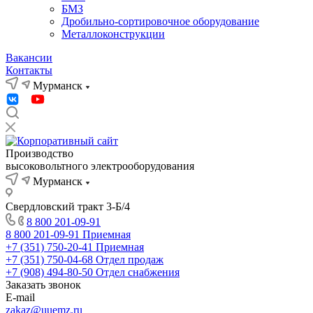
БМЗ
Дробильно-сортировочное оборудование
Металлоконструкции
Вакансии
Контакты
Мурманск
Производство
высоковольтного электрооборудования
Мурманск
Свердловский тракт 3-Б/4
8 800 201-09-91
8 800 201-09-91
Приемная
+7 (351) 750-20-41
Приемная
+7 (351) 750-04-68
Отдел продаж
+7 (908) 494-80-50
Отдел снабжения
Заказать звонок
E-mail
zakaz@uuemz.ru