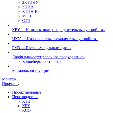
2КТПНУ
КТПВ
КТПН-К
МТП
СТП
КРУ — Комплектные распределительные устройства
НКУ — Низковольтные комплектные устройства
БМЗ — Блочно-модульные здания
Дробильно-сортировочное оборудование
Конвейеры ленточные
Металлоконструкции
Монтаж
Проекты
Проектирование
Производство
КТП
КРУ
КСО