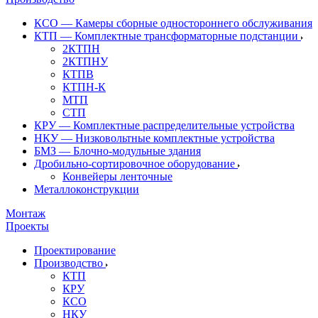
КСО — Камеры сборные одностороннего обслуживания
КТП — Комплектные трансформаторные подстанции
2КТПН
2КТПНУ
КТПВ
КТПН-К
МТП
СТП
КРУ — Комплектные распределительные устройства
НКУ — Низковольтные комплектные устройства
БМЗ — Блочно-модульные здания
Дробильно-сортировочное оборудование
Конвейеры ленточные
Металлоконструкции
Монтаж
Проекты
Проектирование
Производство
КТП
КРУ
КСО
НКУ