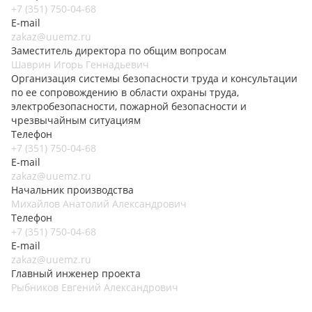
+7 (351) 750-04-68
E-mail
zakaz@uuemz.ru
Заместитель директора по общим вопросам
Шаврин Игорь Геннадьевич
Организация системы безопасности труда и консультации
по ее сопровождению в области охраны труда,
электробезопасности, пожарной безопасности и
чрезвычайным ситуациям
Телефон
+7 (351) 750-04-68
E-mail
zakaz@uuemz.ru
Начальник производства
Михайлов Анатолий Александрович
Телефон
+7 (351) 750-04-68
E-mail
zakaz@uuemz.ru
Главный инженер проекта
Рыбников Евгений Александрович