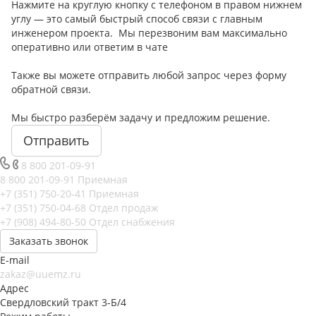
Нажмите на круглую кнопку с телефоном в правом нижнем
углу — это самый быстрый способ связи с главным
инженером проекта. Мы перезвоним вам максимально
оперативно или ответим в чате
Также вы можете отправить любой запрос через форму
обратной связи.
Мы быстро разберём задачу и предложим решение.
Отправить
8 800 201-09-91
8 800 201-09-91
Приемная
+7 (351) 750-20-41
Приемная
+7 (351) 750-04-68
Отдел продаж
+7 (908) 494-80-50
Отдел снабжения
Заказать звонок
E-mail
zakaz@uuemz.ru
Адрес
Свердловский тракт 3-Б/4