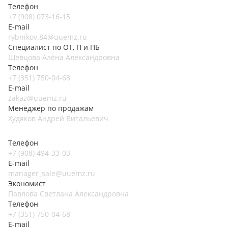
Телефон
+7 (908) 073-16-15
E-mail
rybnikov.84@uuemz.ru
Специалист по ОТ, П и ПБ
Шевцова Алёна Александровна
Телефон
+7 (351) 750-04-68
E-mail
zakaz@uuemz.ru
Менеджер по продажам
Худяков Андрей Витальевич
Телефон
+7 (908) 494-33-03
E-mail
manager_sale@uuemz.ru
Экономист
Павлова Светлана Александровна
Телефон
+7 (351) 750-04-68
E-mail