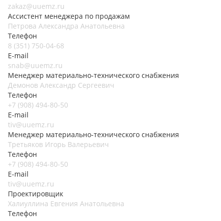
zakaz@uuemz.ru
Ассистент менеджера по продажам
Петрова Александра Анатольевна
Телефон
8 (351) 750-04-68
E-mail
snab@uuemz.ru
Менеджер материально-технического снабжения
Демонов Александр Сергеевич
Телефон
+7 (908) 494-80-50
E-mail
tiv@uuemz.ru
Менеджер материально-технического снабжения
Третьяков Игорь Валерьевич
Телефон
+7 (908) 494-80-50
E-mail
tiv@uuemz.ru
Проектировщик
Халиуллина Евгения Анатольевна
Телефон