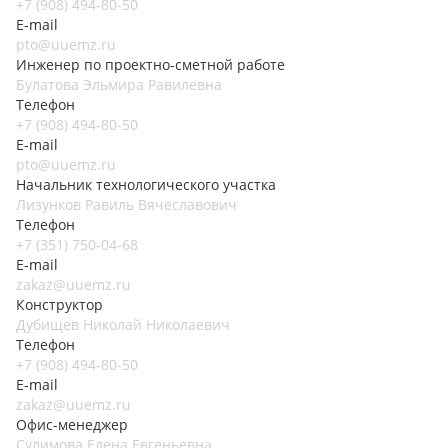
+7 (908) 494-80-50
E-mail
pto@uuemz.ru
Инженер по проектно-сметной работе
Булатова Эльмира Равилевна
Телефон
+7 (908) 494-80-50
E-mail
pto@uuemz.ru
Начальник технологического участка
Лизунков Равиль Вячеславович
Телефон
+7 (351) 750-04-68
E-mail
zakaz@uuemz.ru
Конструктор
Дубищев Николай Николаевич
Телефон
+7 (908) 494-80-50
E-mail
zakaz@uuemz.ru
Офис-менеджер
Сулимова Елена Евгеньевна