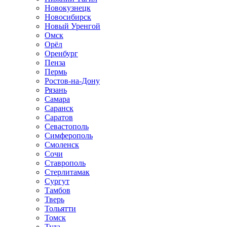
Новокузнецк
Новосибирск
Новый Уренгой
Омск
Орёл
Оренбург
Пенза
Пермь
Ростов-на-Дону
Рязань
Самара
Саранск
Саратов
Севастополь
Симферополь
Смоленск
Сочи
Ставрополь
Стерлитамак
Сургут
Тамбов
Тверь
Тольятти
Томск
Тула