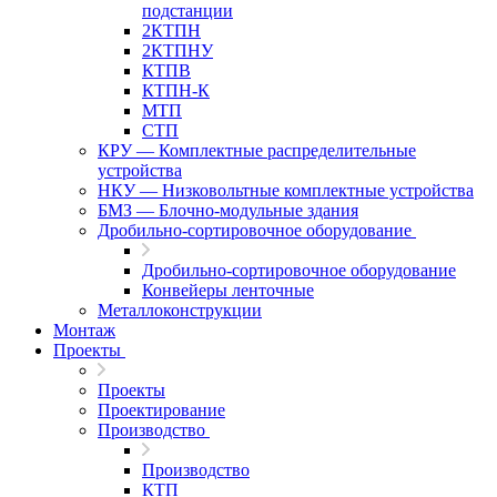
подстанции
2КТПН
2КТПНУ
КТПВ
КТПН-К
МТП
СТП
КРУ — Комплектные распределительные
устройства
НКУ — Низковольтные комплектные устройства
БМЗ — Блочно-модульные здания
Дробильно-сортировочное оборудование
Дробильно-сортировочное оборудование
Конвейеры ленточные
Металлоконструкции
Монтаж
Проекты
Проекты
Проектирование
Производство
Производство
КТП