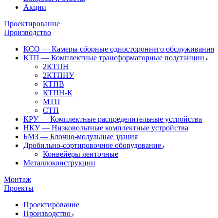
Акции
Проектирование
Производство
КСО — Камеры сборные одностороннего обслуживания
КТП — Комплектные трансформаторные подстанции
2КТПН
2КТПНУ
КТПВ
КТПН-К
МТП
СТП
КРУ — Комплектные распределительные устройства
НКУ — Низковольтные комплектные устройства
БМЗ — Блочно-модульные здания
Дробильно-сортировочное оборудование
Конвейеры ленточные
Металлоконструкции
Монтаж
Проекты
Проектирование
Производство