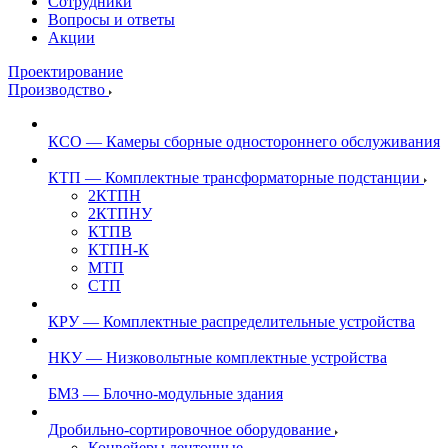
Сотрудники
Вопросы и ответы
Акции
Проектирование
Производство
КСО — Камеры сборные одностороннего обслуживания
КТП — Комплектные трансформаторные подстанции
2КТПН
2КТПНУ
КТПВ
КТПН-К
МТП
СТП
КРУ — Комплектные распределительные устройства
НКУ — Низковольтные комплектные устройства
БМЗ — Блочно-модульные здания
Дробильно-сортировочное оборудование
Конвейеры ленточные