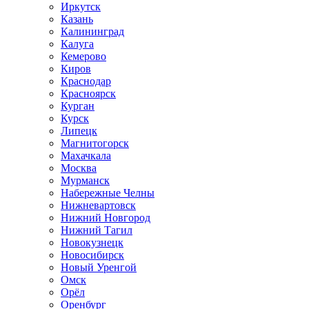
Иркутск
Казань
Калининград
Калуга
Кемерово
Киров
Краснодар
Красноярск
Курган
Курск
Липецк
Магнитогорск
Махачкала
Москва
Мурманск
Набережные Челны
Нижневартовск
Нижний Новгород
Нижний Тагил
Новокузнецк
Новосибирск
Новый Уренгой
Омск
Орёл
Оренбург