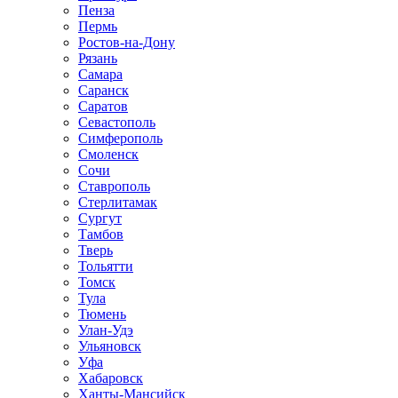
Пенза
Пермь
Ростов-на-Дону
Рязань
Самара
Саранск
Саратов
Севастополь
Симферополь
Смоленск
Сочи
Ставрополь
Стерлитамак
Сургут
Тамбов
Тверь
Тольятти
Томск
Тула
Тюмень
Улан-Удэ
Ульяновск
Уфа
Хабаровск
Ханты-Мансийск