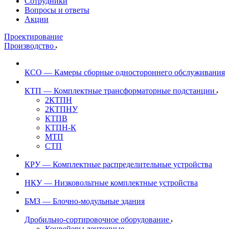
Сотрудники
Вопросы и ответы
Акции
Проектирование
Производство
КСО — Камеры сборные одностороннего обслуживания
КТП — Комплектные трансформаторные подстанции
2КТПН
2КТПНУ
КТПВ
КТПН-К
МТП
СТП
КРУ — Комплектные распределительные устройства
НКУ — Низковольтные комплектные устройства
БМЗ — Блочно-модульные здания
Дробильно-сортировочное оборудование
Конвейеры ленточные